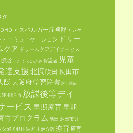
タグ
ADHD
アスペルガー症候群
アンケ
ドリー
コミュニケーション
ート
ムケア
ドリームケアデイサービス
児童
如意谷
保護者
パターン化した行動
発達支援
北摂
吹田市
吹田
大阪
大阪府
学習障害
対人関係
放課後等デイ
摂津
摂津市
サービス
早期療育
早期
療育プログラム
池田
池田市
注
療育
療育
意欠陥多動性障害
生活介護