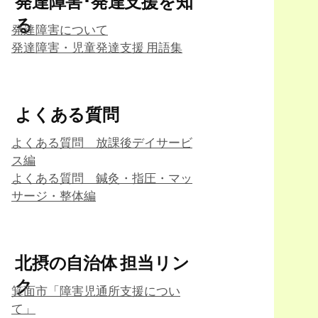
発達障害･発達支援を知
る
発達障害について
発達障害・児童発達支援 用語集
よくある質問
よくある質問 放課後デイサービ
ス編
よくある質問 鍼灸・指圧・マッ
サージ・整体編
北摂の自治体 担当リン
ク
箕面市「障害児通所支援につい
て」