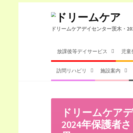
コ
ン
テ
ドリームケアデイセンター茨木・20
ン
ツ
へ
放課後等デイサービス
児童
ス
キ
ッ
訪問リハビリ
施設案内
プ
ドリームケアデ
2024年保護