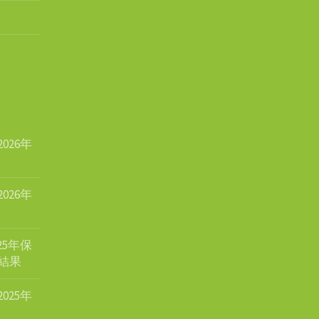
26年
26年
5年保
結果
25年