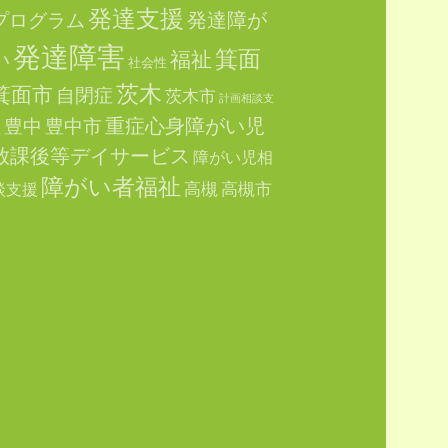
発達支援
発達障が
プログラム
発達障害
箕面
福祉
い
社会性
茨木
箕面市
自閉症
茨木市
計画相談支
重症心身障がい児
豊中
豊中市
援
放課後等デイサービス
障がい児相
障がい者福祉
高槻
高槻市
談支援